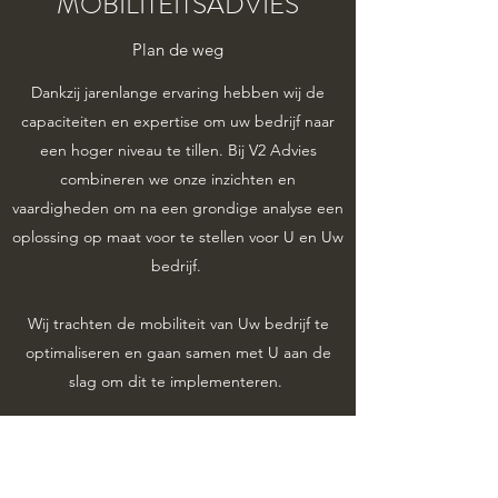
MOBILITEITSADVIES
Plan de weg
Dankzij jarenlange ervaring hebben wij de
capaciteiten en expertise om uw bedrijf naar
een hoger niveau te tillen. Bij V2 Advies
combineren we onze inzichten en
vaardigheden om na een grondige analyse een
oplossing op maat voor te stellen voor U en Uw
bedrijf.
Wij trachten de mobiliteit van Uw bedrijf te
optimaliseren en gaan samen met U aan de
slag om dit te implementeren.
Ook mobiliteitsstudies zoals een MOBER of een
parkeeronderzoek zijn ons niet vreemd.